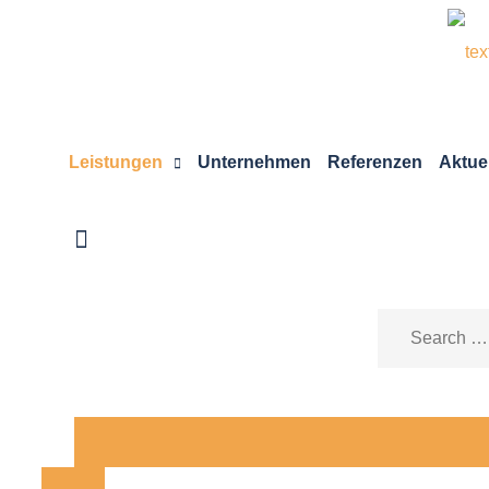
+49 30 500 144 00
kontakt@pro-konstrukt-bau.com
B
Leistungen
Unternehmen
Referenzen
Aktue