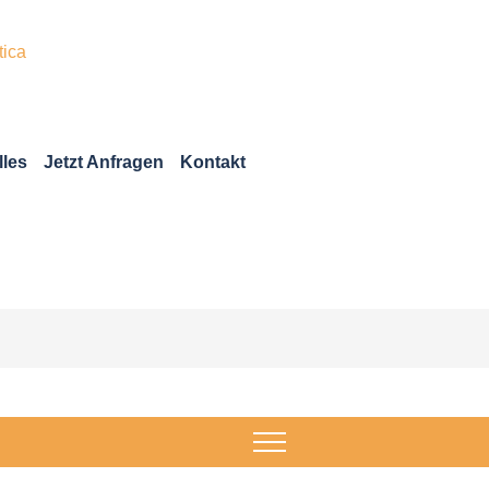
auen im Bestan
lles
Jetzt Anfragen
Kontakt
Home
Bauen Im Bestand